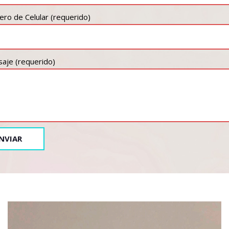
ro de Celular (requerido)
aje (requerido)