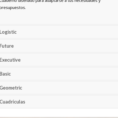
Cuaderno diseñado para adaptarse a tus necesidades y
presupuestos.
Logistic
Future
Executive
Basic
Geometric
Cuadrículas