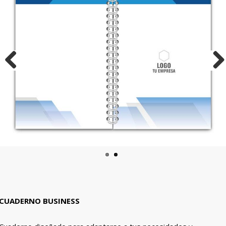
Previous
Nex
CUADERNO BUSINESS